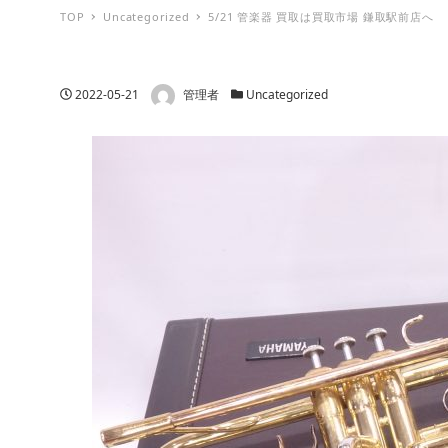
TOP
Uncategorized
5/21 管楽器 買取は買取市場 鎌取駅前店へ
著者
投稿日
カテゴリー
2022-05-21
管理者
Uncategorized