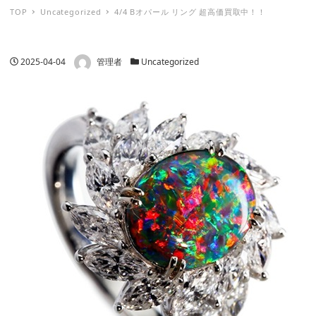
TOP
Uncategorized
4/4 Bオパール リング 超高価買取中！！
著者
投稿日
カテゴリー
2025-04-04
管理者
Uncategorized