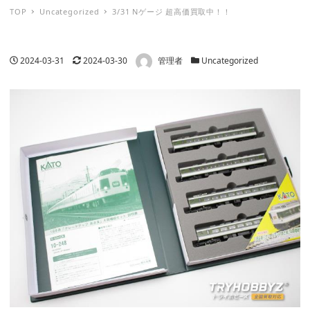
TOP
Uncategorized
3/31 Nゲージ 超高価買取中！！
著者
投稿日
更新日
カテゴリー
2024-03-31
2024-03-30
管理者
Uncategorized