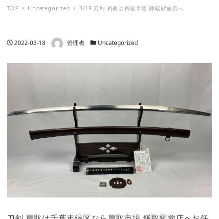
TOP
Uncategorized
3/18 刀剣 買取は買取市場 鎌取駅前店へ
著者
投稿日
カテゴリー
2022-03-18
管理者
Uncategorized
刀剣 買取は千葉市緑区なら買取市場 鎌取駅前店へお任