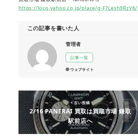
https://loco.yahoo.co.jp/place/g-F7Lesh9RzV6/
この記事を書いた人
管理者
記事一覧
ウェブサイト
古い投稿
2/16 PANERAI 買取は買取市場 鎌取
駅前店へ