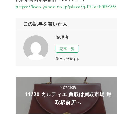
https://loco.yahoo.co.jp/place/g-F7Lesh9RzV6/
この記事を書いた人
管理者
記事一覧
ウェブサイト
古い投稿
11/20 カルティエ 買取は買取市場 鎌
取駅前店へ