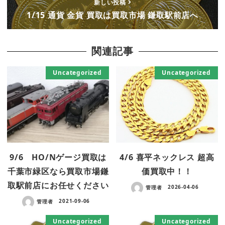
新しい投稿
1/15 通貨 金貨 買取は買取市場 鎌取駅前店へ
関連記事
Uncategorized
Uncategorized
9/6 HO/Nゲージ買取は
4/6 喜平ネックレス 超高
千葉市緑区なら買取市場鎌
価買取中！！
取駅前店にお任せください
管理者
2026-04-06
管理者
2021-09-06
Uncategorized
Uncategorized