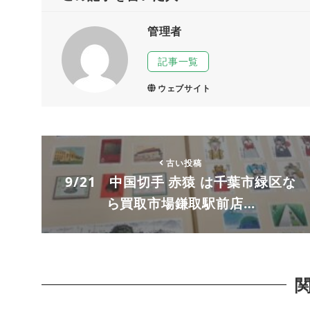
管理者
記事一覧
ウェブサイト
古い投稿
9/21 中国切手 赤猿 は千葉市緑区な
ら買取市場鎌取駅前店…