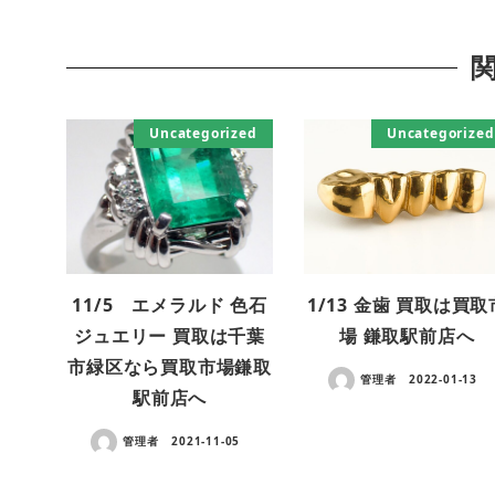
Uncategorized
Uncategorized
11/5 エメラルド 色石
1/13 金歯 買取は買取
ジュエリー 買取は千葉
場 鎌取駅前店へ
市緑区なら買取市場鎌取
管理者
2022-01-13
駅前店へ
管理者
2021-11-05