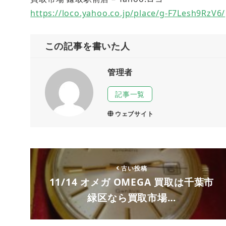
https://loco.yahoo.co.jp/place/g-F7Lesh9RzV6/
この記事を書いた人
管理者
記事一覧
ウェブサイト
古い投稿
11/14 オメガ OMEGA 買取は千葉市
緑区なら買取市場…