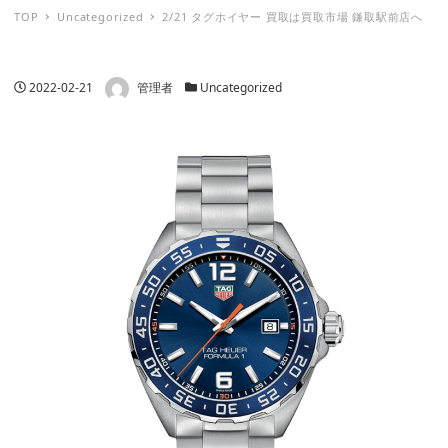
TOP
Uncategorized
2/21 タグホイヤー 買取は買取市場 鎌取駅前店へ
著者
投稿日
カテゴリー
2022-02-21
管理者
Uncategorized