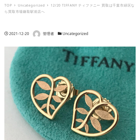
TOP
Uncategorized
12/20 TIFFANY ティファニー 買取は千葉市緑区な
ら買取市場鎌取駅前店へ
著者
投稿日
カテゴリー
2021-12-20
管理者
Uncategorized